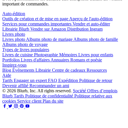
important de commandes.
Auto-édition
Outils de création et de mise en page
Aperçu de l'auto-édition
Services pour commandes importantes
Vendre et auto-éditer
Librairie Blurb
Vendre sur Amazon
Distribution Ingram
Livres photo
Livres photo
Albums photo de mariage
Albums photo de famille
Albums photo de voyage
Types de livres populaires
Livres de cuisine
Photographie
Mémoires
Livres pour enfants
Portfolios
Livres d'affaires
Annuaires
Romans et poésie
Inspirez-vous
Blog
Événements
Librairie
Centre de cadeaux
Ressources
Aide
Tarifs
Engager un expert
FAQ
Expédition
Politique de retour
Devenir affilié
Recommander un ami
© 2026 Blurb, Inc. All rights reserved.
Société
Offres d’emplois
Blurb
Tarifs
Politique de confidentialité
Politique relative aux
cookies
Service client
Plan du site