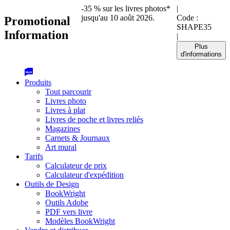
-35 % sur les livres photos*
|
jusqu'au 10 août 2026.
Code :
Promotional
SHAPE35
Information
|
Plus
d'informations
Produits
Tout parcourir
Livres photo
Livres à plat
Livres de poche et livres reliés
Magazines
Carnets & Journaux
Art mural
Tarifs
Calculateur de prix
Calculateur d'expédition
Outils de Design
BookWright
Outils Adobe
PDF vers livre
Modèles BookWright