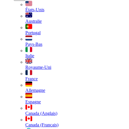
États-Unis
Australie
Portugal
Pays-Bas
Italie
Royaume-Uni
France
Allemagne
Espagne
Canada (Anglais)
Canada (Français)