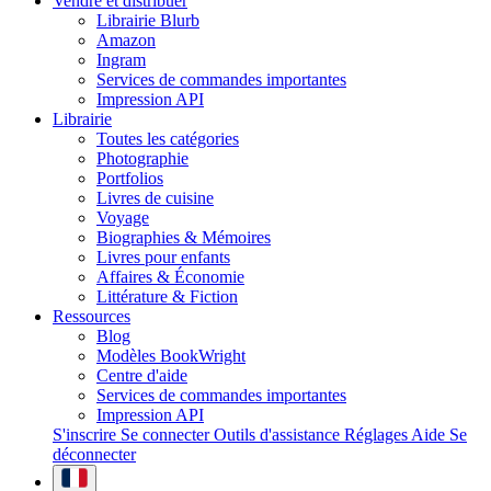
Vendre et distribuer
Librairie Blurb
Amazon
Ingram
Services de commandes importantes
Impression API
Librairie
Toutes les catégories
Photographie
Portfolios
Livres de cuisine
Voyage
Biographies & Mémoires
Livres pour enfants
Affaires & Économie
Littérature & Fiction
Ressources
Blog
Modèles BookWright
Centre d'aide
Services de commandes importantes
Impression API
S'inscrire
Se connecter
Outils d'assistance
Réglages
Aide
Se
déconnecter