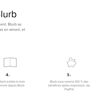
lurb
ient. Blurb se
is en amont, et
4.
5.
lient achète le livre
Blurb vous reverse 100 % des
ement depuis Blurb
bénéfices après impression, via
PayPal