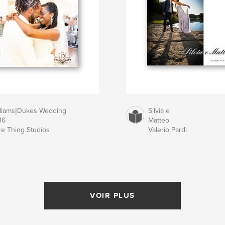
lliams|Dukes Wedding
Silvia e
16
Matteo
re Thing Studios
Valerio Pardi
VOIR PLUS