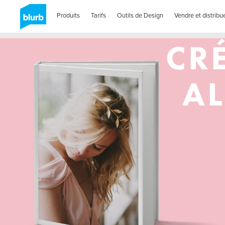
Skip
to
Produits
Tarifs
Outils de Design
Vendre et distribu
main
content
CR
A