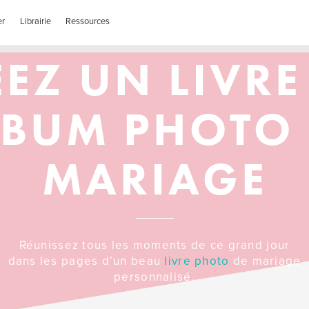
er
Librairie
Ressources
ÉEZ UN LIVRE
LBUM PHOTO 
MARIAGE
Réunissez tous les moments de ce grand jour
dans les pages d’un beau
livre photo
de mariage
personnalisé.